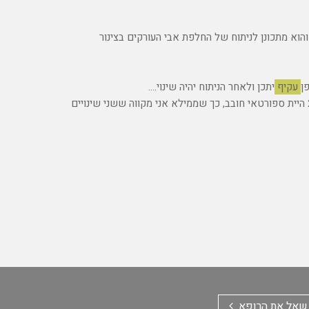
גמור. כעת אבי העורקים העולה (האורטה) הגיע לממדים של 55 מ"מ, והוא מתכונן לניתוח של החלפת אבי העורקים בצינור
ן
עקיף
יתכן ולאחר הניתוח יהיה שינוי....
כפי שתארת לי בפנייתך, שהרי בגיל 20 היית ספורטאי חובב, כך שממילא אני מקווה ששני שינויים
שאל את הרופא