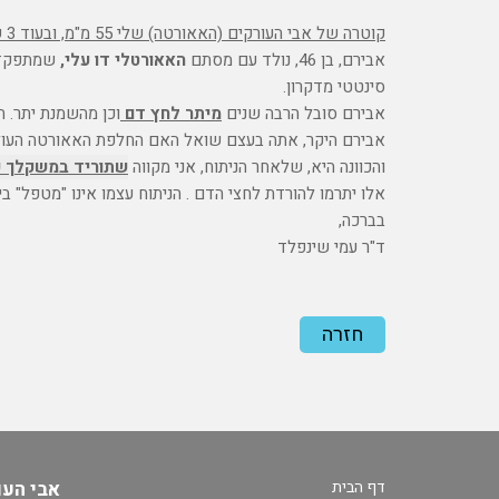
קוטרה של אבי העורקים (האאורטה) שלי 55 מ"מ, ובעוד 3 שבועות אני ינותח. האם זה גם "יאזן" את לחץ הדם שלי?
אבירם, בן 46, נולד עם מסתם
האאורטלי דו עלי,
סינטטי מדקרון.
אבירם סובל הרבה שנים
מיתר לחץ דם
וכן מהשמנת יתר. ה
אבירם היקר, אתה בעצם שואל האם החלפת האאורטה העולה 
והכוונה היא, שלאחר הניתוח, אני מקווה
שתוריד במשקלך קי
אלו יתרמו להורדת לחצי הדם . הניתוח עצמו אינו "מטפל" ב
בברכה,
ד"ר עמי שינפלד
חזרה
דף הבית
אבי העורק