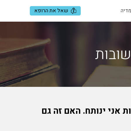
שאל את הרופא
דיה
שובות
רקים (האאורטה) שלי 55 מ"מ, ובעוד 3 שבועות אני ינותח. האם זה גם