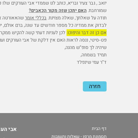
יואב , גבר צעיר ובריא, כותב לנו שממדי אבי העורקים שלו
שמורחבת.
האם יתכן שזה מקור הכאבים?
תודה על שאלתך, שאלה מצוינת.
בכללי אומר
שהאאורטה אינ
לבדוק את ממדיה כל מספר חודשים עד שנה, ברם אולם, י
אם כן זה דבר והיפוכו.
לכן לעניות דעתי קשה להקיש ממקרה א
פט-סיטי, ננסה לראות האם אין דלקת של אבי העורקים ועוד
שיהיה לך סופ"ש מהנה,
תמיד בשמחה,
ד"ר עמי שינפלד
חזרה
דף הבית
אבי העורק
תסמונת מרפן - שאלות ותשובות