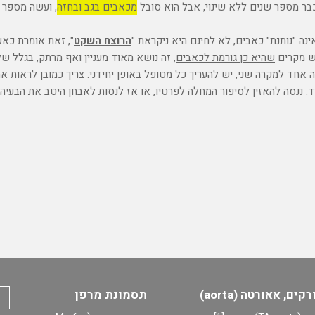
 כבר מספר שנים ללא שינוי, אבל הוא סובל
מכאבים בגב ובחזה
, ועשה מספר 
ה "נותנת" כאבים, לא לחינם היא ניקראת "
הרוצח השקט
", זאת אומרת כאש
ש מקרים
שהיא כן גורמת לכאבים,
זה נושא מאוד מעניין ואף מרתק, בגלל שלא
חד למקרה שני, יש להעריך כל מטופל באופן יחידני. צריך כמובן לראות את
. ננסה להאזין לסיפור המחלה לפרטיו, או אז לנסות לאבחן היטב את הבעיה.
ים, אאורטה (aorta)
תסמונת מרפן