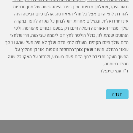
מאור היקר, שאלתך מצוינת. אכן בעבר הייתה גישה של מתן תרופות
להורדת לחץ הדם אצל כל חולי האאורטה. אולם כיום הגישה הינה
אינדיווידואלית. ובמילים אחרות, יש לבחון כל מקרה לגופו. במקרה
שלך, ממדי האאורטה העולה הינם רק במעט גבוהים מהנורמה, ולפי
הנתונים שנתת לנו, כולל הולטר לחץ דם ליממה שביצעת, הרי שלחצי
הדם שלך הינם תקינים. מעולם לחץ הדם שלך לא היה מעל 110/80 כך
שאני בהחלט חושב
שאין צורך
בתרופות נוספות. אני כן ממליץ על
המשך מעקב ומדידת לחץ הדם פעם בשבוע, ולחזור על האקו כל שנה.
תמיד בשמחה,
ד"ר עמי שינפלד
חזרה