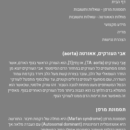
דף הבית
תסמונת מרפן - שאלות ותשובות
מחלות האאורטה - שאלות ותשובות
מידע מקצועי
מדיה
הצהרת נגישות
אבי העורקים, אאורטה (aorta)
אֲבִי הָעוֹרְקִים (TA: aorta), או וָתִין[1], הוא העורק הראשי בגוף האדם, אשר
ממנו מסתעפים כל העורקים במחזור הדם הסיסטמי. אבי העורקים יוצא מן
החדר השמאלי של הלב, עובר בצורת קשת מעל הלב ויורד בקדמת עמוד
השדרה, שם מסתעף לענפים גדולים וקטנים, עד שלבסוף מתפצל לעורקי
הכסל המשותפים מעט מתחת לגובה הטבור. זהו עורק אלסטי, שכאשר הוא
מתמלא בדם הלחץ בו הוא הגבוה ביותר מכל העורקים האחרים בגוף. מאפיין
זה מאפשר את זרימת הדם ממנו לעורקי הגוף.
תסמונת מרפן
תסמונת מרפן (Marfan syndrome) היא מחלה של רקמת חיבור. התורשה
היא אוטוזומלית דומיננטית (Autosomal dominant) עם העברה מלאה אך
הביטוי הקליני משתנה בחומרתו אפילו בתוך המשפחה.